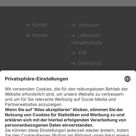
Kontakt
Impressum
Karriere
Lieferanten-
Verhaltenskodex
AGB
Datenschutz
ROWASOL GmbH
Siemensstraße 1-3
25421 Pinneberg